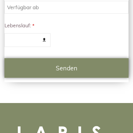
Lebenslauf:
*
Durchsuche...
Senden
This
field
should
be left
blank